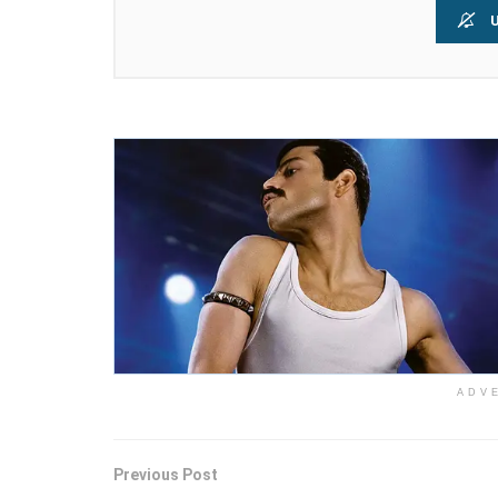
U
ADV
Previous Post