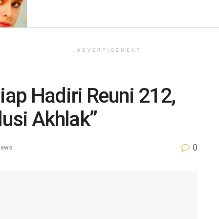
ADVERTISEMENT
ap Hadiri Reuni 212,
usi Akhlak”
0
ews