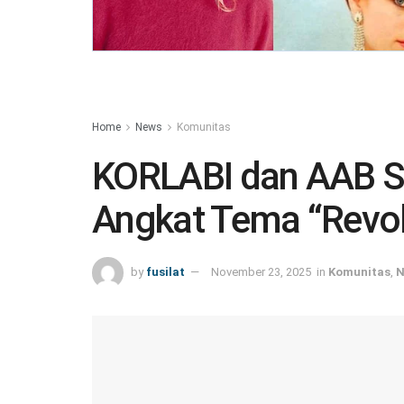
Home
News
Komunitas
KORLABI dan AAB Si
Angkat Tema “Revol
by
fusilat
November 23, 2025
in
Komunitas
,
N