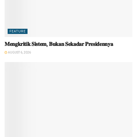
FEATURE
𝐌𝐞𝐧𝐠𝐤𝐫𝐢𝐭𝐢𝐤 𝐒𝐢𝐬𝐭𝐞𝐦, 𝐁𝐮𝐤𝐚𝐧 𝐒𝐞𝐤𝐚𝐝𝐚𝐫 𝐏𝐫𝐞𝐬𝐢𝐝𝐞𝐧𝐧𝐲𝐚
AUGUST 6, 2026