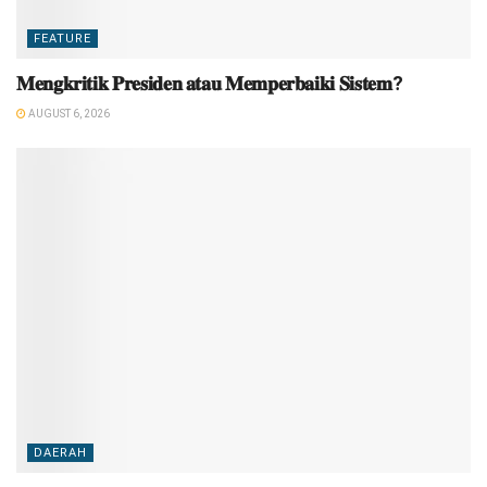
FEATURE
𝐌𝐞𝐧𝐠𝐤𝐫𝐢𝐭𝐢𝐤 𝐏𝐫𝐞𝐬𝐢𝐝𝐞𝐧 𝐚𝐭𝐚𝐮 𝐌𝐞𝐦𝐩𝐞𝐫𝐛𝐚𝐢𝐤𝐢 𝐒𝐢𝐬𝐭𝐞𝐦?
AUGUST 6, 2026
DAERAH