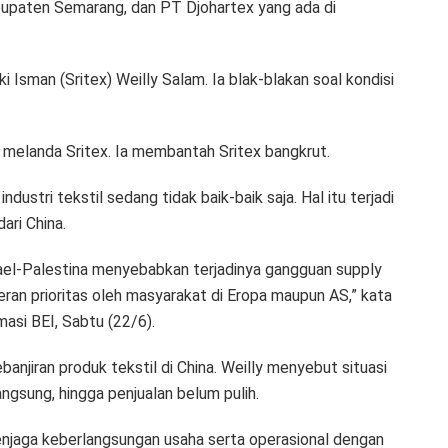
abupaten Semarang, dan PT Djohartex yang ada di
 Isman (Sritex) Weilly Salam. Ia blak-blakan soal kondisi
g melanda Sritex. Ia membantah Sritex bangkrut.
ndustri tekstil sedang tidak baik-baik saja. Hal itu terjadi
ari China.
srael-Palestina menyebabkan terjadinya gangguan supply
eran prioritas oleh masyarakat di Eropa maupun AS,” kata
masi BEI, Sabtu (22/6).
anjiran produk tekstil di China. Weilly menyebut situasi
ngsung, hingga penjualan belum pulih.
enjaga keberlangsungan usaha serta operasional dengan