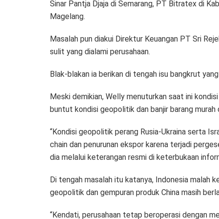
Sinar Pantja Djaja di Semarang, PT Bitratex di K
Magelang.
Masalah pun diakui Direktur Keuangan PT Sri Rejeki
sulit yang dialami perusahaan.
Blak-blakan ia berikan di tengah isu bangkrut yan
Meski demikian, Welly menuturkan saat ini kondisi i
buntut kondisi geopolitik dan banjir barang murah d
“Kondisi geopolitik perang Rusia-Ukraina serta I
chain dan penurunan ekspor karena terjadi perges
dia melalui keterangan resmi di keterbukaan infor
Di tengah masalah itu katanya, Indonesia malah keb
geopolitik dan gempuran produk China masih berla
“Kendati, perusahaan tetap beroperasi dengan m