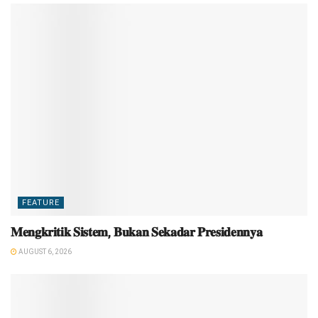
FEATURE
𝐌𝐞𝐧𝐠𝐤𝐫𝐢𝐭𝐢𝐤 𝐒𝐢𝐬𝐭𝐞𝐦, 𝐁𝐮𝐤𝐚𝐧 𝐒𝐞𝐤𝐚𝐝𝐚𝐫 𝐏𝐫𝐞𝐬𝐢𝐝𝐞𝐧𝐧𝐲𝐚
AUGUST 6, 2026