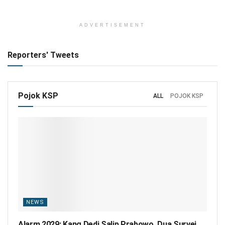
ADVERTISEMENT
Reporters' Tweets
Pojok KSP
ALL
POJOK KSP
NEWS
Alarm 2029: Kang Dedi Salip Prabowo, Dua Survei