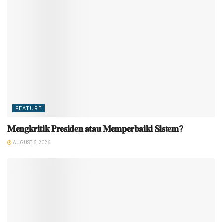
FEATURE
𝐌𝐞𝐧𝐠𝐤𝐫𝐢𝐭𝐢𝐤 𝐏𝐫𝐞𝐬𝐢𝐝𝐞𝐧 𝐚𝐭𝐚𝐮 𝐌𝐞𝐦𝐩𝐞𝐫𝐛𝐚𝐢𝐤𝐢 𝐒𝐢𝐬𝐭𝐞𝐦?
AUGUST 6, 2026